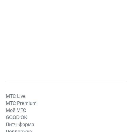
MTС Live
MTС Premium
Мой МТС
GOOD’OK
Питч-форма
Поддержка