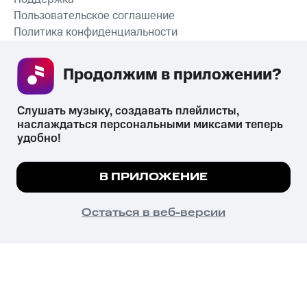
Пользовательское соглашение
Политика конфиденциальности
Рекомендательные технологии
Продолжим в приложении? 
СКАЧАТЬ ПРИЛОЖЕНИЕ
Слушать музыку, создавать плейлисты, 
наслаждаться персональными миксами теперь 
удобно!
Незаконное потребление наркотических средств,
психотропных веществ, их аналогов причиняет вред здоровью,
Мы используем куки, чтобы на сайте все
В ПРИЛОЖЕНИЕ
их незаконный оборот запрещён и влечёт установленную
работало.
Подробнее
законодательством ответственность.
© 2026 ООО «КИОН».
ПОНЯТНО
Остаться в веб-версии
Все права защищены
18+
Главная
В приложение
Избранное