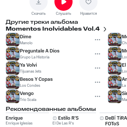
Скачать
Слушать
Нравится
Другие треки альбома
Momentos Inolvidables Vol.4
Dime
Me
Manolo
Ch
Preguntale A Dios
M
Grupo La Historia
Los
Ya Volvi
El
Tijuanas Jets
Lo
Besos Y Copas
Am
Los Condes
La 
Vengo
Si
Trio Scala
Ma
Рекомендованные альбомы
Enrique
Estilo R'S
DeBÍ TiR
Enrique Iglesias
El De Las R's
FOToS