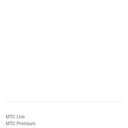
MTС Live
MTС Premium