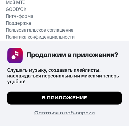
Мой МТС
GOOD’OK
Питч-форма
Поддержка
Пользовательское соглашение
Политика конфиденциальности
Рекомендательные технологии
Продолжим в приложении? 
СКАЧАТЬ ПРИЛОЖЕНИЕ
Слушать музыку, создавать плейлисты, 
наслаждаться персональными миксами теперь 
удобно!
Незаконное потребление наркотических средств,
психотропных веществ, их аналогов причиняет вред здоровью,
Мы используем куки, чтобы на сайте все
В ПРИЛОЖЕНИЕ
их незаконный оборот запрещён и влечёт установленную
работало.
Подробнее
законодательством ответственность.
© 2026 ООО «КИОН».
ПОНЯТНО
Остаться в веб-версии
Все права защищены
18+
Главная
В приложение
Избранное