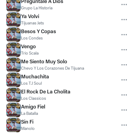
Preguntale A Dios
Grupo La Historia
Ya Volvi
Tijuanas Jets
Besos Y Copas
Los Condes
Vengo
Trio Scala
Me Siento Muy Solo
Chevo Y Los Corazones De Tijuana
Muchachita
Los T.J Soul
El Rock De La Cholita
Los Classicos
Amigo Fiel
La Batalla
Sin Fi
Manolo