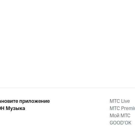
ановите приложение
MTС Live
Н Музыка
MTС Prem
Мой МТС
GOOD’OK