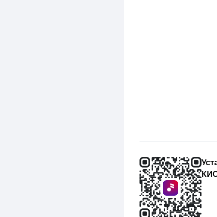
Уст
КИО