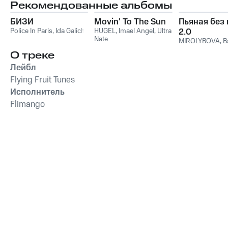
Рекомендованные альбомы
БИЗИ
Movin' To The Sun
Пьяная без
Police In Paris
,
Ida Galich
HUGEL
,
Imael Angel
,
Ultra
2.0
Nate
MIROLYBOVA
,
B
О треке
Лейбл
Flying Fruit Tunes
Исполнитель
Flimango