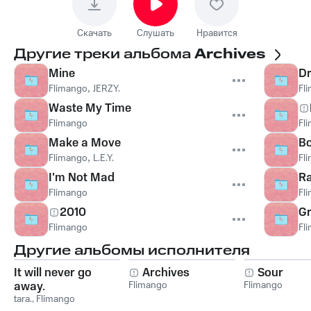
Скачать
Слушать
Нравится
Другие треки альбома
Archives
Mine
Dr
Flimango
,
JERZY.
Fl
Waste My Time
Flimango
Fl
Make a Move
Bo
Flimango
,
L.E.Y.
Fl
I'm Not Mad
Ra
Flimango
Fl
2010
Gr
Flimango
Fl
Другие альбомы исполнителя
It will never go
Archives
Sour
away.
Flimango
Flimango
tara.
,
Flimango