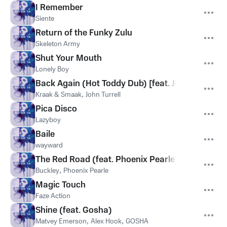
I Remember
Siente
Return of the Funky Zulu
Skeleton Army
Shut Your Mouth
Lonely Boy
Back Again (Hot Toddy Dub) [feat. John Turrell]
Kraak & Smaak
,
John Turrell
Pica Disco
Lazyboy
Baile
wayward
The Red Road (feat. Phoenix Pearle)
Buckley
,
Phoenix Pearle
Magic Touch
Faze Action
Shine (feat. Gosha)
Matvey Emerson
,
Alex Hook
,
GOSHA