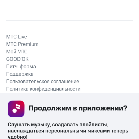
MTС Live
MTС Premium
Мой МТС
GOOD’OK
Питч-форма
Поддержка
Пользовательское соглашение
Политика конфиденциальности
Рекомендательные технологии
Продолжим в приложении? 
СКАЧАТЬ ПРИЛОЖЕНИЕ
Слушать музыку, создавать плейлисты, 
наслаждаться персональными миксами теперь 
удобно!