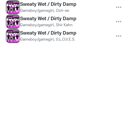
Sweaty Wet / Dirty Damp
Gameboy/gamegirl
,
Ooh-ee
Sweaty Wet / Dirty Damp
Gameboy/gamegirl
,
Shir Kahn
Sweaty Wet / Dirty Damp
Gameboy/gamegirl
,
G.L.O.V.E.S.