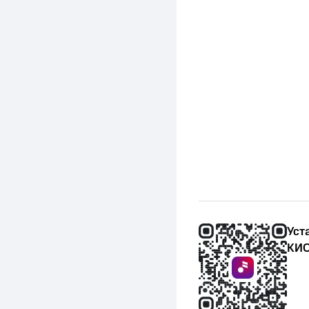
Уст
КИО