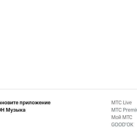
ановите приложение
MTС Live
Н Музыка
MTС Prem
Мой МТС
GOOD’OK