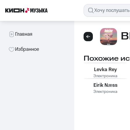
B
Главная
Избранное
Похожие и
Levka Rey
Электроника
Eirik Næss
Электроника