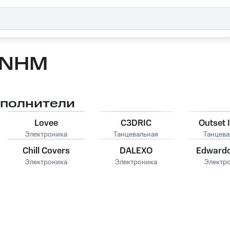
NHM
сполнители
Lovee
C3DRIC
Outset 
Электроника
Танцевальная
Танцева
Chill Covers
DALEXO
Edwardo
Электроника
Электроника
Электр