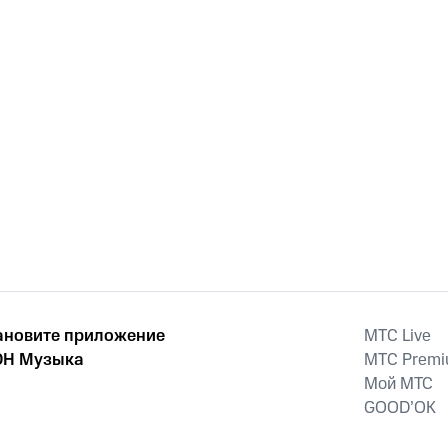
ановите приложение
MTС Live
Н Музыка
MTС Prem
Мой МТС
GOOD’OK