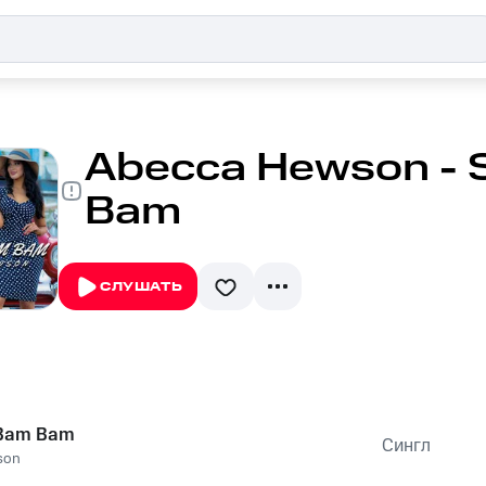
Abecca Hewson - S
Bam
СЛУШАТЬ
 Bam Bam
Сингл
son