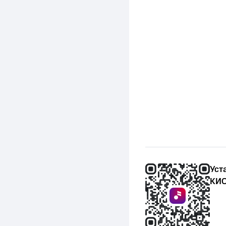
Уст
КИО