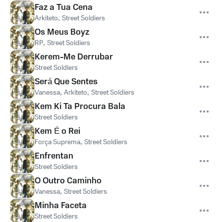
Faz a Tua Cena
Arkiteto
,
Street Soldiers
Os Meus Boyz
RP
,
Street Soldiers
Kerem-Me Derrubar
Street Soldiers
Será Que Sentes
Vanessa
,
Arkiteto
,
Street Soldiers
Kem Ki Ta Procura Bala
Street Soldiers
Kem É o Rei
Força Suprema
,
Street Soldiers
Enfrentan
Street Soldiers
O Outro Caminho
Vanessa
,
Street Soldiers
Minha Faceta
Street Soldiers