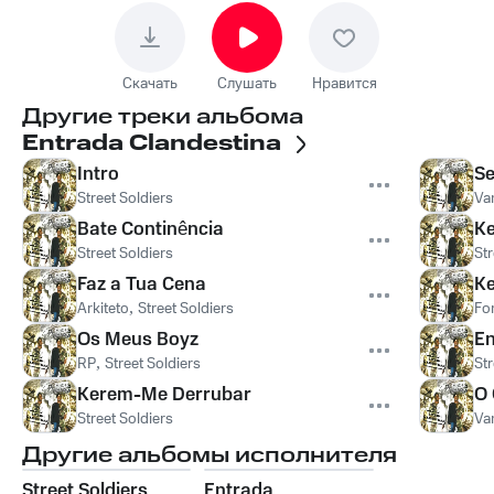
Скачать
Слушать
Нравится
Другие треки альбома
Entrada Clandestina
Intro
Se
Street Soldiers
Va
Bate Continência
Ke
Street Soldiers
Str
Faz a Tua Cena
Ke
Arkiteto
,
Street Soldiers
Fo
Os Meus Boyz
En
RP
,
Street Soldiers
Str
Kerem-Me Derrubar
O 
Street Soldiers
Va
Другие альбомы исполнителя
Street Soldiers
Entrada