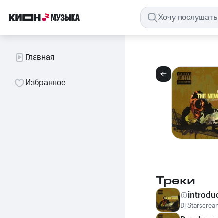
Главная
Избранное
Треки
introdu
Dj Starscrea