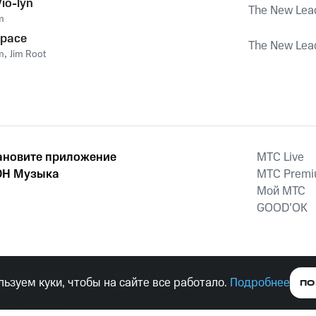
io-lyn
The New Lea
m
Space
The New Lea
m
,
Jim Root
ановите приложение
MTС Live
Н Музыка
MTС Prem
Мой МТС
GOOD’OK
наркотических средств, психотропных веществ, их аналогов причиня
ьзуем куки, чтобы на сайте все работало.
Подробнее
ПО
тельством ответственность.
е права защищены