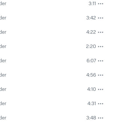
der
3:11
der
3:42
der
4:22
der
2:20
der
6:07
der
4:56
der
4:10
der
4:31
der
3:48