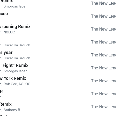
 Remix
The New Lea
m
,
Smorgas Japan
hese
The New Lea
m
arpening Remix
The New Lea
m
,
N8LOC
The New Lea
m
,
Oscar Da Grouch
s year
The New Lea
m
,
Oscar Da Grouch
"Fight" REmix
The New Lea
m
,
Smorgas Japan
ew York Remix
The New Lea
m
,
Rob Gee
,
N8LOC
er
The New Lea
m
Remix
The New Lea
m
,
Anthony B