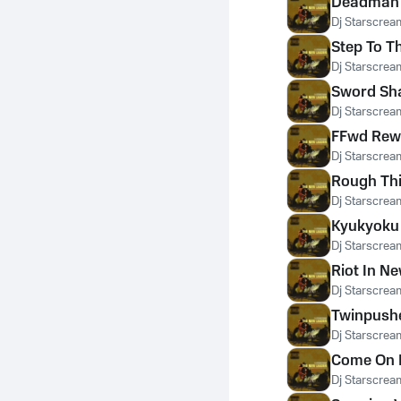
Deadman
Dj Starscrea
Step To T
Dj Starscrea
Sword Sh
Dj Starscrea
FFwd Rew
Dj Starscrea
Rough Thi
Dj Starscrea
Kyukyoku 
Dj Starscrea
Riot In N
Dj Starscrea
Twinpush
Dj Starscrea
Come On 
Dj Starscrea