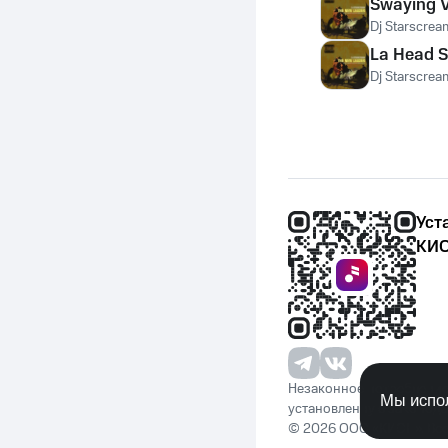
Swaying V
Dj Starscrea
La Head 
Dj Starscrea
Уст
КИО
Незаконное потребление 
Мы испол
установленную законода
© 2026 ООО «КИОН». Вс