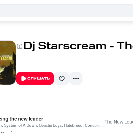
Dj Starscream - T
СЛУШАТЬ
cing the new leader
The New Lea
m
,
System of A Down
,
Beastie Boys
,
Hatebreed
,
Concord Dawn
,
Mixmaster