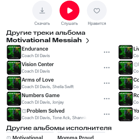
Скачать
Слушать
Нравится
Другие треки альбома
Motivational Messiah
Endurance
Li
Coach DJ Davis
Co
Vision Center
Coach DJ Davis
Co
Arms of Love
Co
Coach DJ Davis
,
Sheila Swift
Co
Numbers Game
Ro
Coach DJ Davis
,
Jonjay
Co
Problem Solved
Yo
Coach DJ Davis
,
Tone Ack
,
Shannica
Co
Другие альбомы исполнителя
Motivational
Momma Proud