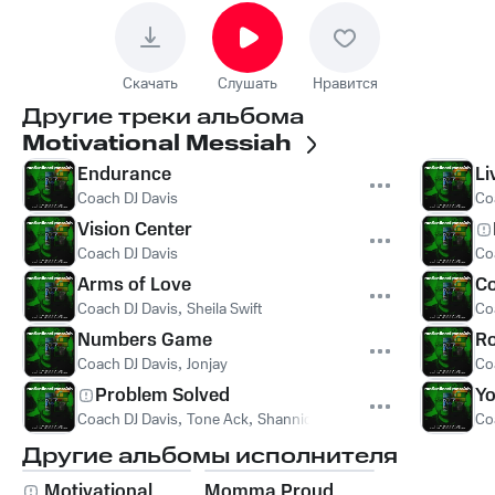
Скачать
Слушать
Нравится
Другие треки альбома
Motivational Messiah
Endurance
Li
Coach DJ Davis
Co
Vision Center
Coach DJ Davis
Co
Arms of Love
Co
Coach DJ Davis
,
Sheila Swift
Co
Numbers Game
Ro
Coach DJ Davis
,
Jonjay
Co
Problem Solved
Yo
Coach DJ Davis
,
Tone Ack
,
Shannica
Co
Другие альбомы исполнителя
Motivational
Momma Proud