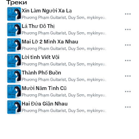
Треки
Xin Làm Người Xa Lạ
Phương Phạm Guitarist
,
Duy Sơn
,
mykinyeu
,
Phương Hà Ngâ
Lá Thư Đô Thị
Phương Phạm Guitarist
,
Duy Sơn
,
mykinyeu
,
Phương Hà Ngâ
Mai Lỡ 2 Mình Xa Nhau
Phương Phạm Guitarist
,
Duy Sơn
,
mykinyeu
,
Phương Hà Ngâ
Lời tình Viết Vội
Phương Phạm Guitarist
,
Duy Sơn
,
mykinyeu
,
Phương Hà Ngâ
Thành Phố Buồn
Phương Phạm Guitarist
,
Duy Sơn
,
mykinyeu
,
Phương Hà Ngâ
Mười Năm Tình Cũ
Phương Phạm Guitarist
,
Duy Sơn
,
mykinyeu
,
Phương Hà Ngâ
Hai Đứa Giận Nhau
Phương Phạm Guitarist
,
Duy Sơn
,
mykinyeu
,
Phương Hà Ngâ