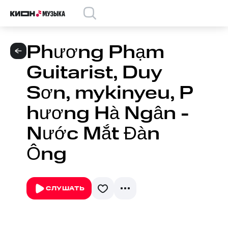
Phương Phạm
Guitarist, Duy
Sơn, mykinyeu, P
hương Hà Ngân -
Nước Mắt Đàn
Ông
СЛУШАТЬ