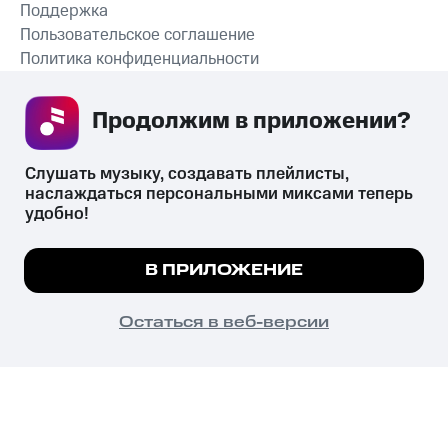
Поддержка
Пользовательское соглашение
Политика конфиденциальности
Рекомендательные технологии
Продолжим в приложении? 
СКАЧАТЬ ПРИЛОЖЕНИЕ
Слушать музыку, создавать плейлисты, 
наслаждаться персональными миксами теперь 
удобно!
Незаконное потребление наркотических средств,
психотропных веществ, их аналогов причиняет вред здоровью,
Мы используем куки, чтобы на сайте все
В ПРИЛОЖЕНИЕ
их незаконный оборот запрещён и влечёт установленную
работало.
Подробнее
законодательством ответственность.
© 2026 ООО «КИОН».
ПОНЯТНО
Остаться в веб-версии
Все права защищены
18+
Главная
В приложение
Избранное