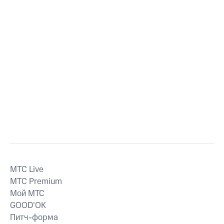
MTС Live
MTС Premium
Мой МТС
GOOD’OK
Питч-форма