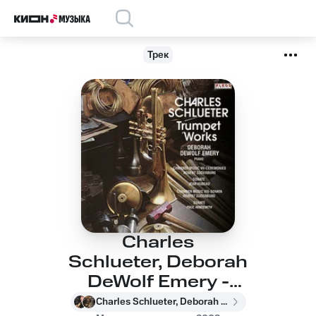
Трек
Charles
Schlueter, Deborah
DeWolf Emery -
Chamber Music VII for
Charles Schlueter, Deborah DeWolf Emery