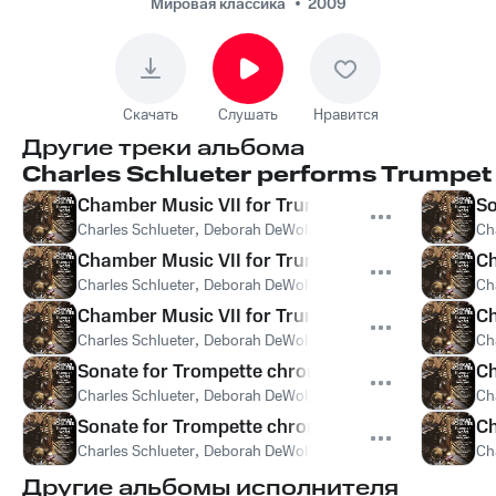
Trumpet and Piano;
Мировая классика
2009
Ceremonies: III.
Procession
Скачать
Слушать
Нравится
Другие треки альбома
Charles Schlueter performs Trumpet
Chamber Music VII for Trumpet and Piano; Ceremo
So
Charles Schlueter
,
Deborah DeWolf Emery
Ch
Chamber Music VII for Trumpet and Piano; Ceremo
Ch
Charles Schlueter
,
Deborah DeWolf Emery
Ch
Chamber Music VII for Trumpet and Piano; Cerem
Ch
Charles Schlueter
,
Deborah DeWolf Emery
Ch
Sonate for Trompette chromatique and Piano: I
Ch
Charles Schlueter
,
Deborah DeWolf Emery
Ch
Sonate for Trompette chromatique and Piano: II
Ch
Charles Schlueter
,
Deborah DeWolf Emery
Ch
Другие альбомы исполнителя