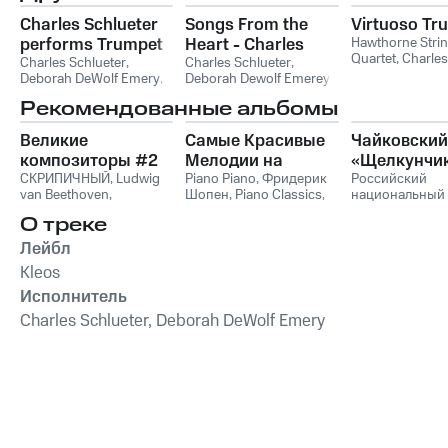
Charles Schlueter
Songs From the
Virtuoso Tr
performs Trumpet
Heart - Charles
Hawthorne Stri
Quartet
,
Charles
Works
Charles Schlueter
,
Schlueter Performs
Charles Schlueter
,
Schlueter
,
Ками
Deborah DeWolf Emery
,
Deborah Dewolf Emerey
Losey, Bellstedt,
Санс
,
Франсис 
Пауль Хиндемит
Goedicke, et al
Рекомендованные альбомы
Великие
Самые Красивые
Чайковский
композиторы #2
Мелодии на
«Щелкунчи
СКРИПИЧНЫЙ
,
Ludwig
Пианино
Piano Piano
,
Фридерик
Российский
van Beethoven
,
Шопен
,
Piano Classics
,
национальный
Фридерик Шопен
,
Пианино
молодежный
О треке
Франц Шуберт
,
Vivaldi
симфонически
String Orchestra
,
оркестр
Лейбл
Антонио Вивальди
Kleos
Исполнитель
Charles Schlueter, Deborah DeWolf Emery