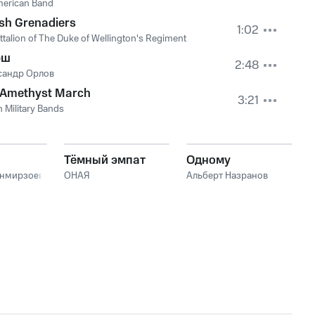
merican Band
ish Grenadiers
1:02
attalion of The Duke of Wellington's Regiment
рш
2:48
сандр Орлов
 Amethyst March
3:21
sh Military Bands
Тёмный эмпат
Одному
анмирзоев
ОНАЯ
Альберт Назранов