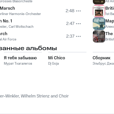
Grosses Blasorcheste
All A
 Marsch
Brit
2:48
rliner Harmonie-Orchester
1st B
 No. 1
Ма
2:47
ester
,
Carl Woitschach
Алек
arch
The
2:37
l Air Force
Briti
ванные альбомы
Я тебя забываю
Mi Chico
Сборник
Мурат Тхагалегов
Dj Goja
Эльбрус Дж
er-Winkler, Wilhelm Strienz and Choir