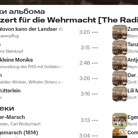
ки альбома
Wunschkonzert 
(Wovon kann der Landser denn schon träumen)
Zum 
3:20
Hasenpflug
Blaso
e
Tanz
3:15
ns Steinkopf
Glori
 kleine Monika
Antj
2:48
smusikzug des RAD mit Soldatenchor
Heyn-
n
Der 
3:26
eidler-Winkler
,
Wilhelm Strienz and Choir
Dorit
ütterlein
Lili
3:16
r
Dorit
еки
der-Marsch
Ege
3:13
ester
,
Carl Woitschach
Nord 
gsmarsch (1814)
Com
3:04