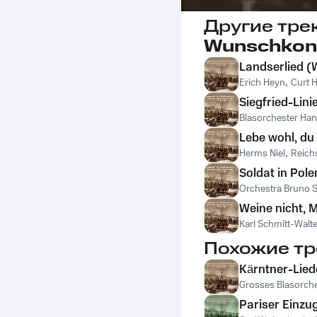
Другие тре
Landserlied 
Erich Heyn
,
Curt 
Siegfried-Lini
Blasorchester Han
Lebe wohl, du
Herms Niel
,
Reich
Soldat in Pole
Orchestra Bruno S
Weine nicht, M
Karl Schmitt-Walte
Похожие тр
Kärntner-Lie
Grosses Blasorch
Pariser Einzu