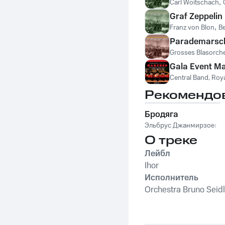
Carl Woitschach
,
Graf Zeppelin
Franz von Blon
,
Be
Parademarsch
Grosses Blasorch
Gala Event M
Central Band, Roya
Рекомендо
Бродяга
Эльбрус Джанмирзоев
О треке
Лейбл
Ihor
Исполнитель
Orchestra Bruno Seidl