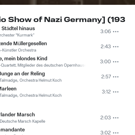
für die Wehrmacht [The Radio Show of Nazi Germany
Städtel hinaus
3:06
rchester "Kurmark“
ende Müllergesellen
2:43
a-Künstler Orchestra
e, mein blondes Kind
3:00
Quartett, Mitglieder des deutschen Opernhauses of Berlin
Junge an der Reling
2:57
 Talmadge
,
Orchestra Helmut Koch
 Marleen
3:12
 Talmadge
,
Orchestra Helmut Koch
rlander Marsch
2:03
Deutsche Marsch Kapelle
mandante
3:02