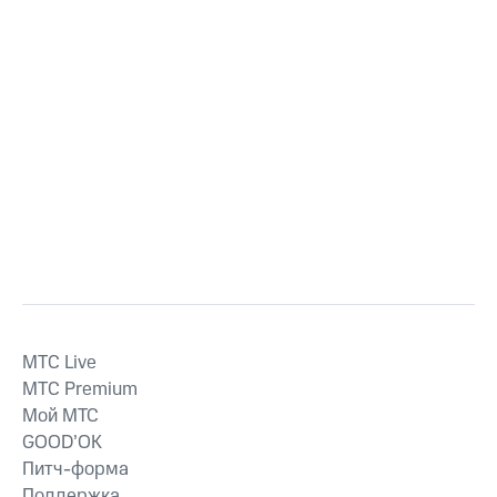
MTС Live
MTС Premium
Мой МТС
GOOD’OK
Питч-форма
Поддержка