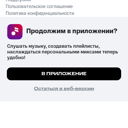
Пользовательское соглашение
Политика конфиденциальности
Рекомендательные технологии
Продолжим в приложении? 
СКАЧАТЬ ПРИЛОЖЕНИЕ
Слушать музыку, создавать плейлисты, 
наслаждаться персональными миксами теперь 
удобно!
Незаконное потребление наркотических средств,
психотропных веществ, их аналогов причиняет вред здоровью,
Мы используем куки, чтобы на сайте все
В ПРИЛОЖЕНИЕ
их незаконный оборот запрещён и влечёт установленную
работало.
Подробнее
законодательством ответственность.
© 2026 ООО «КИОН».
ПОНЯТНО
Остаться в веб-версии
Все права защищены
18+
Главная
В приложение
Избранное