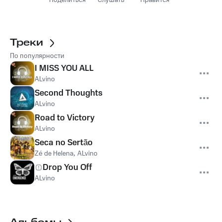
Поделиться
Слушать
Нравится
Треки
По популярности
I MISS YOU ALL
ALvino
Second Thoughts
ALvino
Road to Victory
ALvino
Seca no Sertão
Zé de Helena
,
ALvino
Drop You Off
ALvino