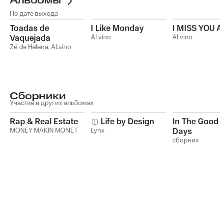
Альбомы
По дате выхода
Toadas de
I Like Monday
I MISS YOU 
Vaquejada
ALvino
ALvino
Zé de Helena
,
ALvino
Сборники
Участие в других альбомах
Rap & Real Estate
Life by Design
In The Good
MONEY MAKIN MOÑET
Lynx
Days
сборник