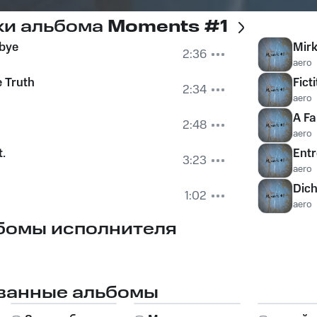
ки альбома
Moments #1
bye
Mir
2:36
aero
e Truth
Fict
2:34
aero
A Fa
2:48
aero
t.
Ent
3:23
aero
Dic
1:02
aero
бомы исполнителя
ванные альбомы