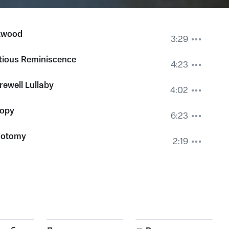
kwood
3:29
itious Reminiscence
4:23
rewell Lullaby
4:02
ropy
6:23
hotomy
2:19