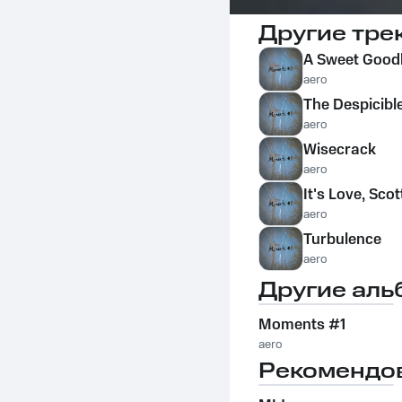
Другие тре
A Sweet Good
aero
The Despicibl
aero
Wisecrack
aero
It's Love, Scot
aero
Turbulence
aero
Другие аль
Moments #1
aero
Рекомендо