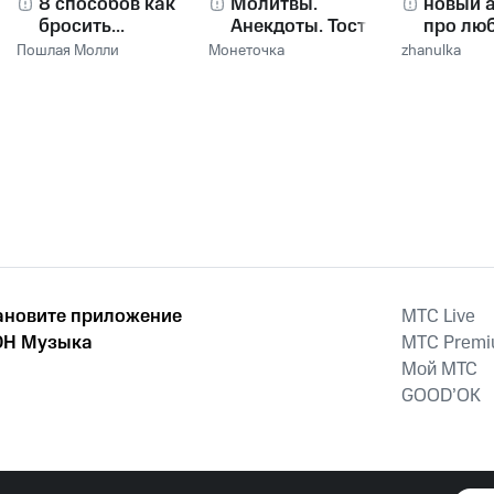
8 способов как
Молитвы.
новый 
бросить...
Анекдоты. Тосты.
про лю
Пошлая Молли
Монеточка
zhanulka
ановите приложение
MTС Live
Н Музыка
MTС Prem
Мой МТС
GOOD’OK