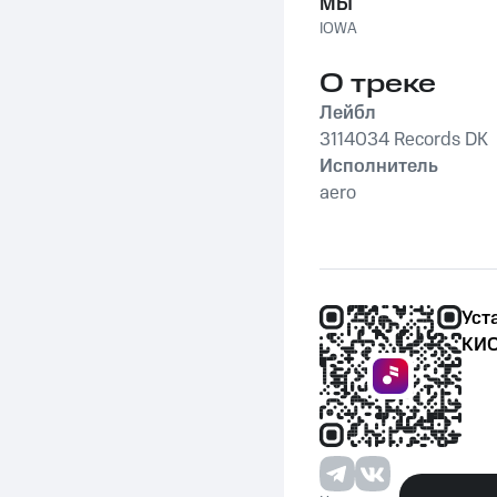
МЫ
IOWA
О треке
Лейбл
3114034 Records DK
Исполнитель
aero
Уст
КИО