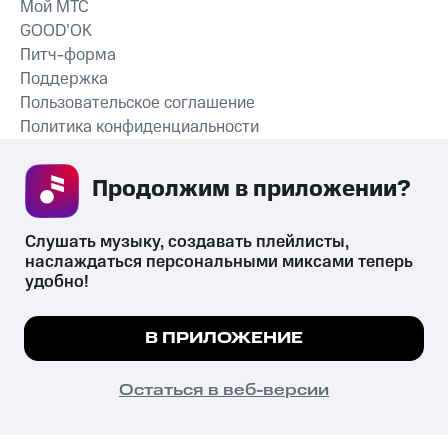
Мой МТС
GOOD’OK
Питч-форма
Поддержка
Пользовательское соглашение
Политика конфиденциальности
Рекомендательные технологии
Продолжим в приложении? 
СКАЧАТЬ ПРИЛОЖЕНИЕ
Слушать музыку, создавать плейлисты, 
наслаждаться персональными миксами теперь 
удобно!
Незаконное потребление наркотических средств,
психотропных веществ, их аналогов причиняет вред здоровью,
Мы используем куки, чтобы на сайте все
В ПРИЛОЖЕНИЕ
их незаконный оборот запрещён и влечёт установленную
работало.
Подробнее
законодательством ответственность.
© 2026 ООО «КИОН».
ПОНЯТНО
Остаться в веб-версии
Все права защищены
18+
Главная
В приложение
Избранное