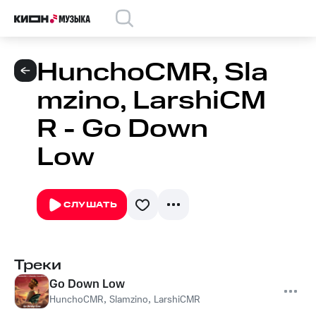
HunchoCMR, Sla
mzino, LarshiCM
R - Go Down
Low
СЛУШАТЬ
Треки
Go Down Low
HunchoCMR
,
Slamzino
,
LarshiCMR