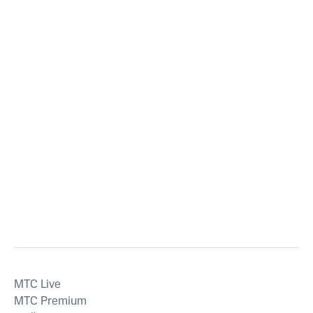
MTС Live
MTС Premium