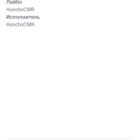
Лейбл
HunchoCMR
Исполнитель
HunchoCMR