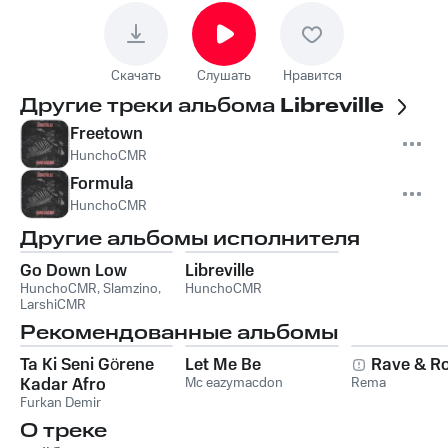
Скачать
Слушать
Нравится
Другие треки альбома
Libreville
Freetown
HunchoCMR
Formula
HunchoCMR
Другие альбомы исполнителя
Go Down Low
Libreville
HunchoCMR
,
Slamzino
,
HunchoCMR
LarshiCMR
Рекомендованные альбомы
Ta Ki Seni Görene
Let Me Be
Rave & Ro
Kadar Afro
Mc eazymacdon
Rema
Furkan Demir
О треке