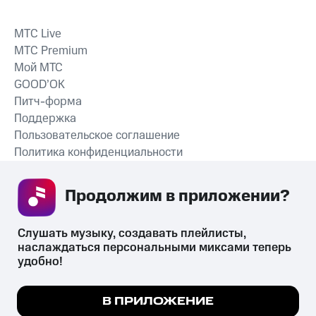
MTС Live
MTС Premium
Мой МТС
GOOD’OK
Питч-форма
Поддержка
Пользовательское соглашение
Политика конфиденциальности
Рекомендательные технологии
Продолжим в приложении? 
СКАЧАТЬ ПРИЛОЖЕНИЕ
Слушать музыку, создавать плейлисты, 
наслаждаться персональными миксами теперь 
удобно!
Незаконное потребление наркотических средств,
психотропных веществ, их аналогов причиняет вред здоровью,
Мы используем куки, чтобы на сайте все
В ПРИЛОЖЕНИЕ
их незаконный оборот запрещён и влечёт установленную
работало.
Подробнее