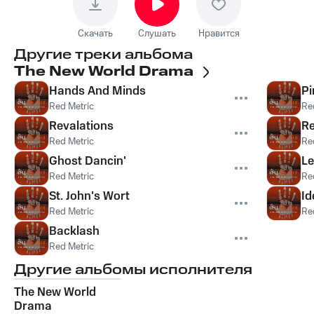
Скачать
Слушать
Нравится
Другие треки альбома
The New World Drama
Hands And Minds
Pi
Red Metric
Re
Revalations
R
Red Metric
Re
Ghost Dancin'
Le
Red Metric
Re
St. John's Wort
Id
Red Metric
Re
Backlash
Red Metric
Другие альбомы исполнителя
The New World
Drama