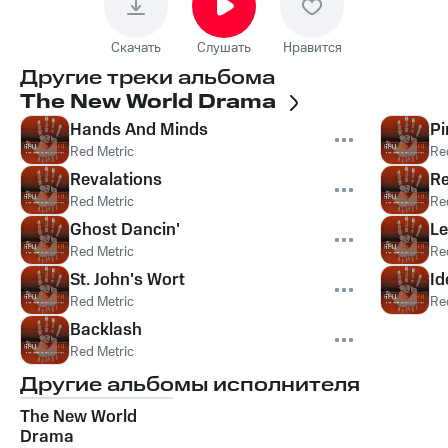
Скачать
Слушать
Нравится
Другие треки альбома
The New World Drama
Hands And Minds
Pi
Red Metric
Re
Revalations
R
Red Metric
Re
Ghost Dancin'
Le
Red Metric
Re
St. John's Wort
Id
Red Metric
Re
Backlash
Red Metric
Другие альбомы исполнителя
The New World
Drama