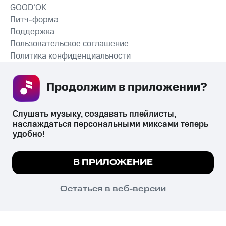
GOOD’OK
Питч-форма
Поддержка
Пользовательское соглашение
Политика конфиденциальности
Рекомендательные технологии
Продолжим в приложении? 
СКАЧАТЬ ПРИЛОЖЕНИЕ
Слушать музыку, создавать плейлисты, 
наслаждаться персональными миксами теперь 
удобно!
Незаконное потребление наркотических средств,
психотропных веществ, их аналогов причиняет вред здоровью,
Мы используем куки, чтобы на сайте все
В ПРИЛОЖЕНИЕ
их незаконный оборот запрещён и влечёт установленную
работало.
Подробнее
законодательством ответственность.
© 2026 ООО «КИОН».
ПОНЯТНО
Остаться в веб-версии
Все права защищены
18+
Главная
В приложение
Избранное