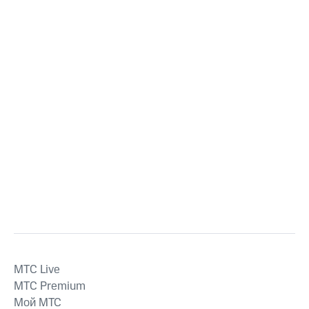
MTС Live
MTС Premium
Мой МТС