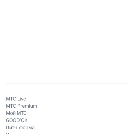
MTС Live
MTС Premium
Мой МТС
GOOD’OK
Питч-форма