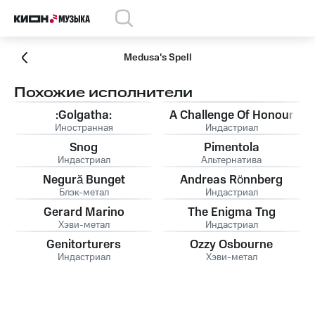
Medusa's Spell
Похожие исполнители
:Golgatha:
A Challenge Of Honour
Иностранная
Индастриал
Snog
Pimentola
Индастриал
Альтернатива
Negură Bunget
Andreas Rönnberg
Блэк-метал
Индастриал
Gerard Marino
The Enigma Tng
Хэви-метал
Индастриал
Genitorturers
Ozzy Osbourne
Индастриал
Хэви-метал