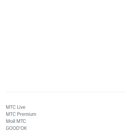
MTС Live
MTС Premium
Мой МТС
GOOD’OK