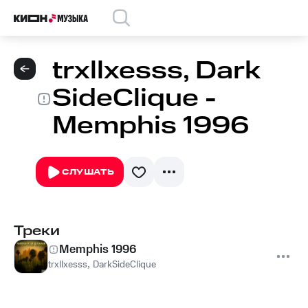
trxllxesss, Dark
SideClique -
Memphis 1996
СЛУШАТЬ
Треки
Memphis 1996
trxllxesss
,
DarkSideClique