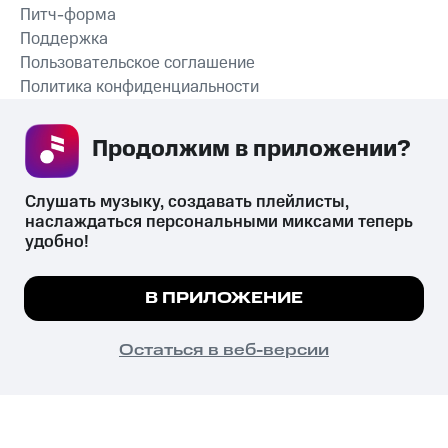
Питч-форма
Поддержка
Пользовательское соглашение
Политика конфиденциальности
Рекомендательные технологии
Продолжим в приложении? 
СКАЧАТЬ ПРИЛОЖЕНИЕ
Слушать музыку, создавать плейлисты, 
наслаждаться персональными миксами теперь 
удобно!
Незаконное потребление наркотических средств,
психотропных веществ, их аналогов причиняет вред здоровью,
Мы используем куки, чтобы на сайте все
В ПРИЛОЖЕНИЕ
их незаконный оборот запрещён и влечёт установленную
работало.
Подробнее
законодательством ответственность.
© 2026 ООО «КИОН».
ПОНЯТНО
Остаться в веб-версии
Все права защищены
18+
Главная
В приложение
Избранное