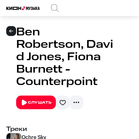
Ben
Robertson, Davi
d Jones, Fiona
Burnett -
Counterpoint
СЛУШАТЬ
Треки
Ochre Sky