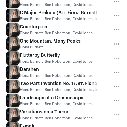
Fiona Burnett
,
Ben Robertson
,
David Jones
C Major Prelude (Arr. Fiona Burnett, Ben Robert
Fiona Burnett
,
Ben Robertson
,
David Jones
,
Johann Sebastian 
Counterpoint
Fiona Burnett
,
Ben Robertson
,
David Jones
One Mountain, Many Peaks
Fiona Burnett
Flutterby Butterfly
Fiona Burnett
,
Ben Robertson
,
David Jones
Darshen
Fiona Burnett
,
Ben Robertson
,
David Jones
Two Part Invention No. 1 (Arr. Fiona Burnett, Be
Fiona Burnett
,
Ben Robertson
,
David Jones
,
Johann Sebastian 
Landscape of a Dreamscape
Fiona Burnett
,
Ben Robertson
,
David Jones
Variations on a Theme
Fiona Burnett
,
Ben Robertson
,
David Jones
E-mali