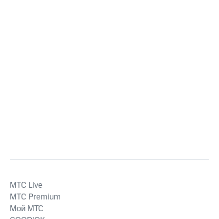
MTС Live
MTС Premium
Мой МТС