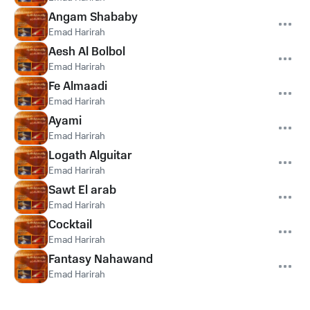
Angam Shababy
Emad Harirah
Aesh Al Bolbol
Emad Harirah
Fe Almaadi
Emad Harirah
Ayami
Emad Harirah
Logath Alguitar
Emad Harirah
Sawt El arab
Emad Harirah
Cocktail
Emad Harirah
Fantasy Nahawand
Emad Harirah