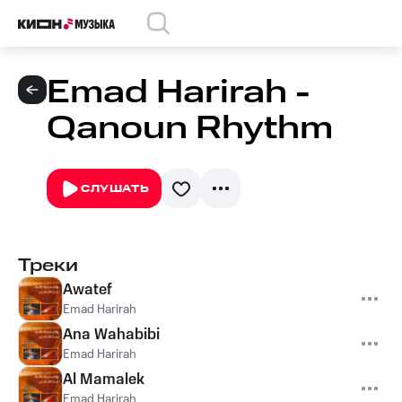
Emad Harirah -
Qanoun Rhythm
СЛУШАТЬ
Треки
Awatef
Emad Harirah
Ana Wahabibi
Emad Harirah
Al Mamalek
Emad Harirah