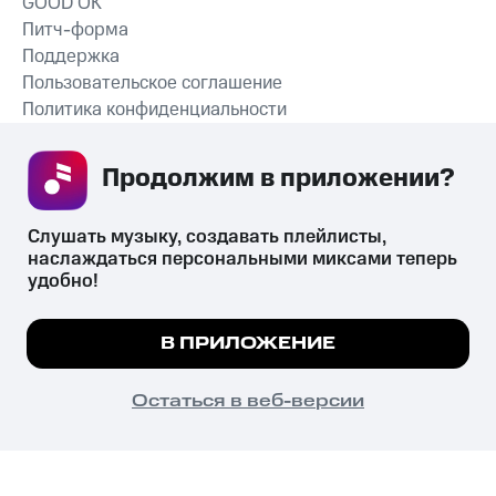
GOOD’OK
Питч-форма
Поддержка
Пользовательское соглашение
Политика конфиденциальности
Рекомендательные технологии
Продолжим в приложении? 
СКАЧАТЬ ПРИЛОЖЕНИЕ
Слушать музыку, создавать плейлисты, 
наслаждаться персональными миксами теперь 
удобно!
Незаконное потребление наркотических средств,
психотропных веществ, их аналогов причиняет вред здоровью,
Мы используем куки, чтобы на сайте все
В ПРИЛОЖЕНИЕ
их незаконный оборот запрещён и влечёт установленную
работало.
Подробнее
законодательством ответственность.
© 2026 ООО «КИОН».
ПОНЯТНО
Остаться в веб-версии
Все права защищены
18+
Главная
В приложение
Избранное