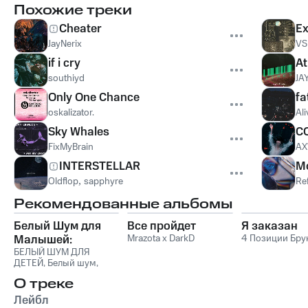
Похожие треки
Cheater
E
JayNerix
VS
if i cry
A
southiyd
JA
Only One Chance
fa
oskalizator.
Al
Sky Whales
C
FixMyBrain
AX
INTERSTELLAR
M
Oldflop
,
sapphyre
Ref
Рекомендованные альбомы
Белый Шум для
Все пройдет
Я заказан
Малышей:
Mrazota x DarkD
4 Позиции Бру
Крепкий Сон и
БЕЛЫЙ ШУМ ДЛЯ
ДЕТЕЙ
,
Белый шум
,
Успокоение Плача
Soothing Music for Sleep
,
О треке
Sleep Music
Лейбл