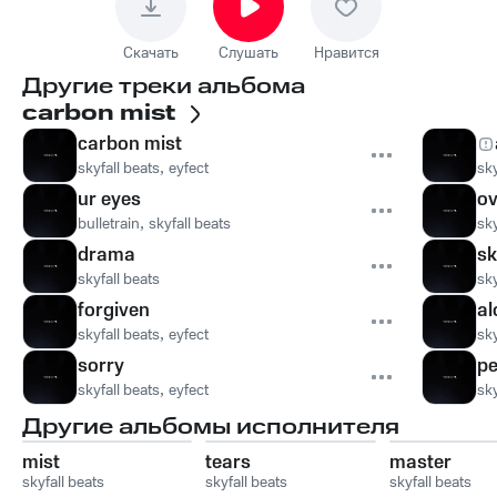
Скачать
Слушать
Нравится
Другие треки альбома
carbon mist
carbon mist
skyfall beats
,
eyfect
sky
ur eyes
ov
bulletrain
,
skyfall beats
sky
drama
sk
skyfall beats
sky
forgiven
al
skyfall beats
,
eyfect
sky
sorry
p
skyfall beats
,
eyfect
sky
Другие альбомы исполнителя
mist
tears
master
skyfall beats
skyfall beats
skyfall beats