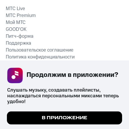
MTС Live
MTС Premium
Мой МТС
GOOD’OK
Питч-форма
Поддержка
Пользовательское соглашение
Политика конфиденциальности
Рекомендательные технологии
Продолжим в приложении? 
СКАЧАТЬ ПРИЛОЖЕНИЕ
Слушать музыку, создавать плейлисты, 
наслаждаться персональными миксами теперь 
удобно!
Незаконное потребление наркотических средств,
психотропных веществ, их аналогов причиняет вред здоровью,
Мы используем куки, чтобы на сайте все
В ПРИЛОЖЕНИЕ
их незаконный оборот запрещён и влечёт установленную
работало.
Подробнее
законодательством ответственность.