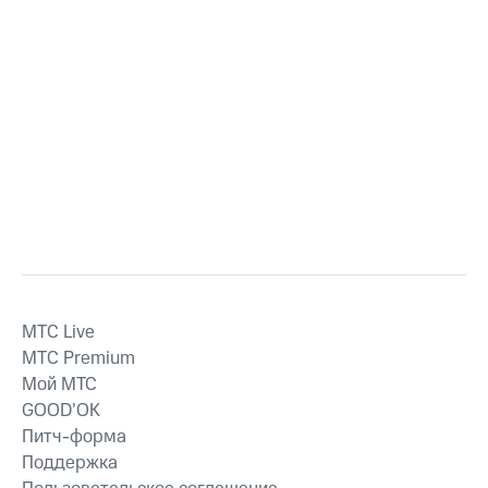
MTС Live
MTС Premium
Мой МТС
GOOD’OK
Питч-форма
Поддержка