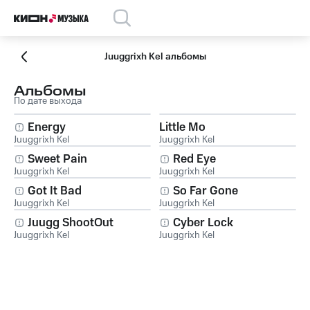
Juuggrixh Kel альбомы
Альбомы
По дате выхода
Energy
Little Mo
Juuggrixh Kel
Juuggrixh Kel
Sweet Pain
Red Eye
Juuggrixh Kel
Juuggrixh Kel
Got It Bad
So Far Gone
Juuggrixh Kel
Juuggrixh Kel
Juugg ShootOut
Cyber Lock
Juuggrixh Kel
Juuggrixh Kel