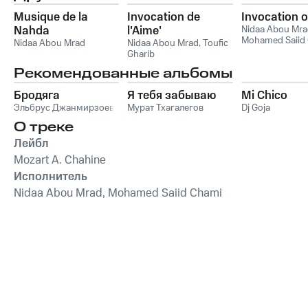
Musique de la
Invocation de
Invocation o
Nahda
l'Aime'
Nidaa Abou Mra
Mohamed Saiid
Nidaa Abou Mrad
Nidaa Abou Mrad
,
Toufic
Gharib
Рекомендованные альбомы
Бродяга
Я тебя забываю
Mi Chico
Эльбрус Джанмирзоев
Мурат Тхагалегов
Dj Goja
О треке
Лейбл
Mozart A. Chahine
Исполнитель
Nidaa Abou Mrad, Mohamed Saiid Chami