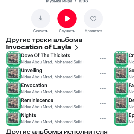
Музыка мира
1998
Скачать
Слушать
Нравится
Другие треки альбома
Invocation of Layla
Dove Of The Thickets
C
Nidaa Abou Mrad
,
Mohamed Saiid Chami
Ni
Unveiling
Se
Nidaa Abou Mrad
,
Mohamed Saiid Chami
Ni
Envocation
Fa
Nidaa Abou Mrad
,
Mohamed Saiid Chami
Ni
Reminiscence
D
Nidaa Abou Mrad
,
Mohamed Saiid Chami
Ni
Nights
Ep
Nidaa Abou Mrad
,
Mohamed Saiid Chami
Ni
Другие альбомы исполнителя