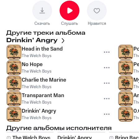
Скачать
Слушать
Нравится
Другие треки альбома
Drinkin' Angry
Head in the Sand
Po
The Welch Boys
Th
No Hope
Pe
The Welch Boys
Th
Charlie the Marine
My
The Welch Boys
Th
Transparant Man
Am
The Welch Boys
Th
Drinkin' Angry
0
The Welch Boys
Th
Другие альбомы исполнителя
The Welch Boys
Drinkin' Angry
Bring Bac