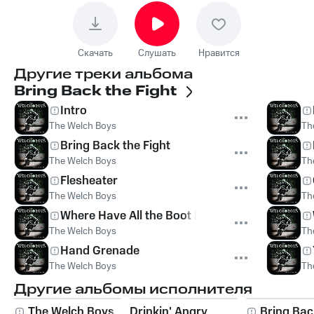
Скачать
Слушать
Нравится
Другие треки альбома
Bring Back the Fight
Intro
The Welch Boys
Th
Bring Back the Fight
The Welch Boys
Th
Flesheater
The Welch Boys
Th
Where Have All the Boot Boys Gone?
The Welch Boys
Th
Hand Grenade
The Welch Boys
Th
Другие альбомы исполнителя
The Welch Boys
Drinkin' Angry
Bring Bac