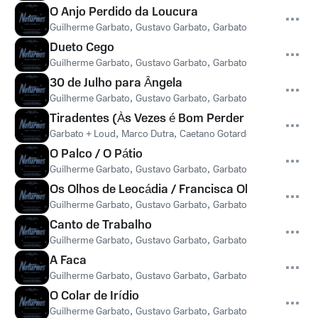
O Anjo Perdido da Loucura
Guilherme Garbato
,
Gustavo Garbato
,
Garbato + Loud
,
Marco 
Dueto Cego
Guilherme Garbato
,
Gustavo Garbato
,
Garbato + Loud
,
Marco 
30 de Julho para Ângela
Guilherme Garbato
,
Gustavo Garbato
,
Garbato + Loud
,
Andrea
Tiradentes (Às Vezes é Bom Perder a Cabeça)
Garbato + Loud
,
Marco Dutra
,
Caetano Gotardo
,
Ícaro Silva
,
Be
O Palco / O Pátio
Guilherme Garbato
,
Gustavo Garbato
,
Garbato + Loud
,
Marco 
Os Olhos de Leocádia / Francisca Observa
Guilherme Garbato
,
Gustavo Garbato
,
Garbato + Loud
,
Marco 
Canto de Trabalho
Guilherme Garbato
,
Gustavo Garbato
,
Garbato + Loud
,
Marco 
A Faca
Guilherme Garbato
,
Gustavo Garbato
,
Garbato + Loud
,
Marco 
O Colar de Irídio
Guilherme Garbato
,
Gustavo Garbato
,
Garbato + Loud
,
Marco 