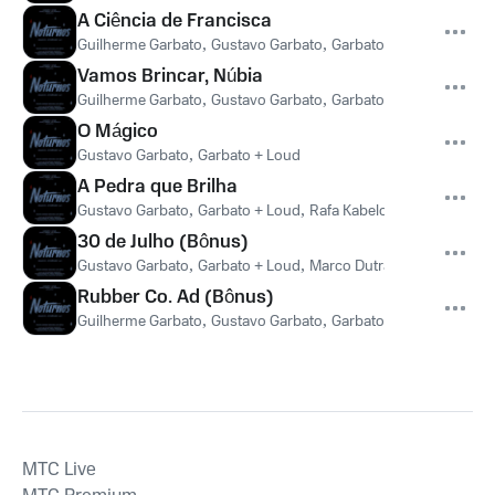
A Ciência de Francisca
Guilherme Garbato
,
Gustavo Garbato
,
Garbato + Loud
,
Marco 
Vamos Brincar, Núbia
Guilherme Garbato
,
Gustavo Garbato
,
Garbato + Loud
,
Marco 
O Mágico
Gustavo Garbato
,
Garbato + Loud
A Pedra que Brilha
Gustavo Garbato
,
Garbato + Loud
,
Rafa Kabelo
30 de Julho (Bônus)
Gustavo Garbato
,
Garbato + Loud
,
Marco Dutra
,
Caetano Gota
Rubber Co. Ad (Bônus)
Guilherme Garbato
,
Gustavo Garbato
,
Garbato + Loud
,
Marco 
MTС Live