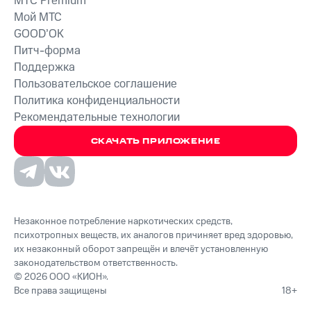
MTС Premium
Мой МТС
GOOD’OK
Питч-форма
Поддержка
Пользовательское соглашение
Политика конфиденциальности
Рекомендательные технологии
СКАЧАТЬ ПРИЛОЖЕНИЕ
Незаконное потребление наркотических средств,
психотропных веществ, их аналогов причиняет вред здоровью,
их незаконный оборот запрещён и влечёт установленную
законодательством ответственность.
© 2026 ООО «КИОН».
Все права защищены
18+