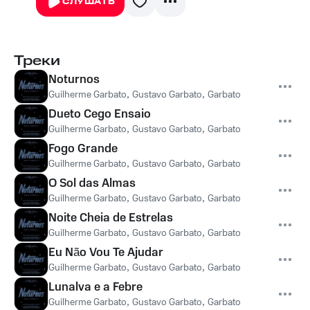
СЛУШАТЬ
Треки
Noturnos
Guilherme Garbato
,
Gustavo Garbato
,
Garbato + Loud
,
Marco 
Dueto Cego Ensaio
Guilherme Garbato
,
Gustavo Garbato
,
Garbato + Loud
,
Andrea
Fogo Grande
Guilherme Garbato
,
Gustavo Garbato
,
Garbato + Loud
,
Marco 
O Sol das Almas
Guilherme Garbato
,
Gustavo Garbato
,
Garbato + Loud
,
Marco 
Noite Cheia de Estrelas
Guilherme Garbato
,
Gustavo Garbato
,
Garbato + Loud
,
Vicente
Eu Não Vou Te Ajudar
Guilherme Garbato
,
Gustavo Garbato
,
Garbato + Loud
,
Marco 
Lunalva e a Febre
Guilherme Garbato
,
Gustavo Garbato
,
Garbato + Loud
,
Marco 