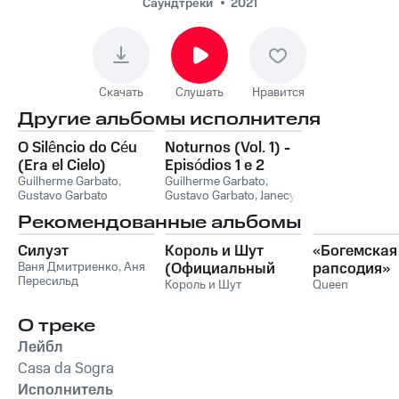
Dutra, Caetano
Саундтреки
2021
Gotardo, Rafa Kabelo
- Canto de Trabalho
Скачать
Слушать
Нравится
Другие альбомы исполнителя
O Silêncio do Céu
Noturnos (Vol. 1) -
(Era el Cielo)
Episódios 1 e 2
Guilherme Garbato
,
Guilherme Garbato
,
Gustavo Garbato
Gustavo Garbato
,
Janecy
Nascimento
,
Garbato +
Рекомендованные альбомы
Loud
Силуэт
Король и Шут
«Богемская
Ваня Дмитриенко
,
Аня
(Официальный
рапсодия»
Пересильд
саундтрек), Часть
Король и Шут
Queen
1
О треке
Лейбл
Casa da Sogra
Исполнитель