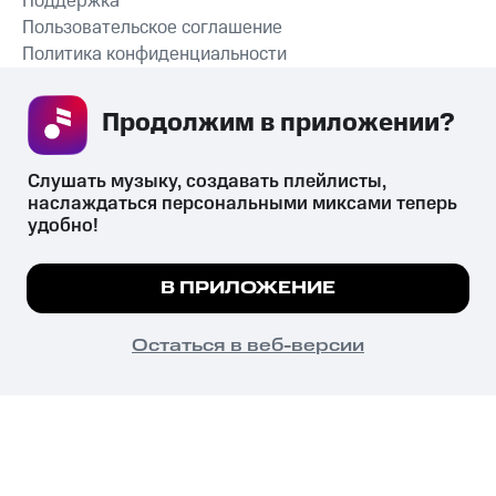
Поддержка
Пользовательское соглашение
Политика конфиденциальности
Рекомендательные технологии
Продолжим в приложении? 
СКАЧАТЬ ПРИЛОЖЕНИЕ
Слушать музыку, создавать плейлисты, 
наслаждаться персональными миксами теперь 
удобно!
Незаконное потребление наркотических средств,
психотропных веществ, их аналогов причиняет вред здоровью,
Мы используем куки, чтобы на сайте все
В ПРИЛОЖЕНИЕ
их незаконный оборот запрещён и влечёт установленную
работало.
Подробнее
законодательством ответственность.
© 2026 ООО «КИОН».
ПОНЯТНО
Остаться в веб-версии
Все права защищены
18+
Главная
В приложение
Избранное