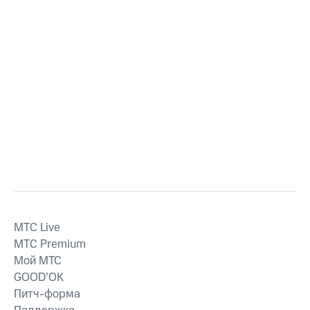
MTС Live
MTС Premium
Мой МТС
GOOD’OK
Питч-форма