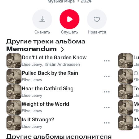
Музыка мира
2024
Скачать
Слушать
Нравится
Другие треки альбома
Memorandum
Don't Let the Garden Know
Lu
Elise Leavy
,
Kristin Andreassen
Eli
Pulled Back by the Rain
Elise Leavy
Eli
Hear the Catbird Sing
Te
Elise Leavy
Eli
Weight of the World
Mo
Elise Leavy
Eli
Is It Strange?
It
Elise Leavy
Eli
Другие альбомы исполнителя