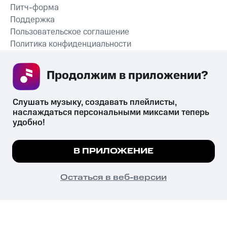
Питч-форма
Поддержка
Пользовательское соглашение
Политика конфиденциальности
Рекомендательные технологии
Продолжим в приложении? 
СКАЧАТЬ ПРИЛОЖЕНИЕ
Слушать музыку, создавать плейлисты, 
наслаждаться персональными миксами теперь 
удобно!
Незаконное потребление наркотических средств,
психотропных веществ, их аналогов причиняет вред здоровью,
Мы используем куки, чтобы на сайте все
В ПРИЛОЖЕНИЕ
их незаконный оборот запрещён и влечёт установленную
работало.
Подробнее
законодательством ответственность.
© 2026 ООО «КИОН».
ПОНЯТНО
Остаться в веб-версии
Все права защищены
18+
Главная
В приложение
Избранное