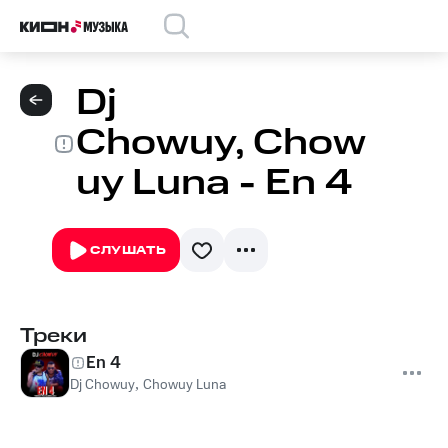
Dj
Chowuy, Chow
uy Luna - En 4
СЛУШАТЬ
Треки
En 4
Dj Chowuy
,
Chowuy Luna