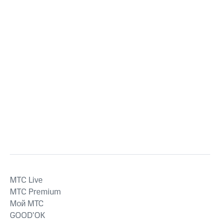
MTС Live
MTС Premium
Мой МТС
GOOD’OK