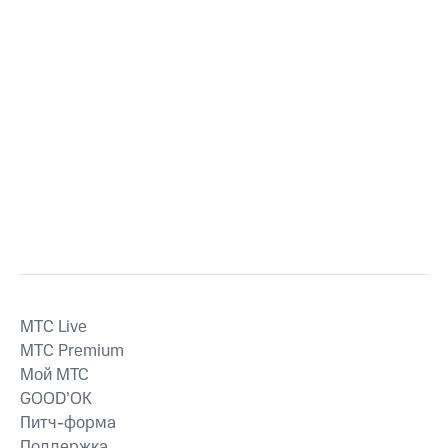
MTС Live
MTС Premium
Мой МТС
GOOD’OK
Питч-форма
Поддержка