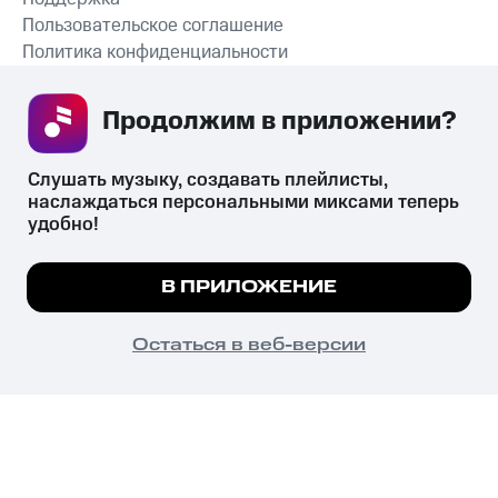
Пользовательское соглашение
Политика конфиденциальности
Рекомендательные технологии
Продолжим в приложении? 
СКАЧАТЬ ПРИЛОЖЕНИЕ
Слушать музыку, создавать плейлисты, 
наслаждаться персональными миксами теперь 
удобно!
Незаконное потребление наркотических средств,
психотропных веществ, их аналогов причиняет вред здоровью,
Мы используем куки, чтобы на сайте все
В ПРИЛОЖЕНИЕ
их незаконный оборот запрещён и влечёт установленную
работало.
Подробнее
законодательством ответственность.
© 2026 ООО «КИОН».
ПОНЯТНО
Остаться в веб-версии
Все права защищены
18+
Главная
В приложение
Избранное