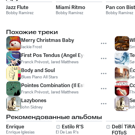
Jazz Flute
Miami Ritmo
Pan con Bis
Bobby Ramirez
Bobby Ramirez
Bobby Ramirez
Похожие треки
Merry Christmas Baby
Wh
Jackie Frost
Sm
First Pos Tendus (Angel Eyes)
Te
Franck Prévost
,
Jared Matthews
Sø
Body and Soul
Éc
Blues Piano All Stars
Sø
Pointes Combination (Il Est Né Le Divin Enfant) [
Co
Franck Prévost
,
Jared Matthews
Th
Lazybones
Se
John Sidney
Jo
Рекомендованные альбомы
Enrique
Estilo R'S
DeBÍ TiR
Enrique Iglesias
El De Las R's
FOToS