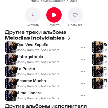
Латиноамериканская
2014
Скачать
Слушать
Нравится
Другие треки альбома
Melodías Inolvidables
Que Viva España
Si
Bobby Ramirez
,
Antuilo Mora
Bo
Unforgettable
Aq
Bobby Ramirez
,
Antuilo Mora
Bo
La Puerta
Cu
Bobby Ramirez
,
Antuilo Mora
Bo
Besame Mucho
El
Bobby Ramirez
,
Antuilo Mora
Bo
Alma Llanera
Bobby Ramirez
,
Antuilo Mora
Другие альбомы исполнителя