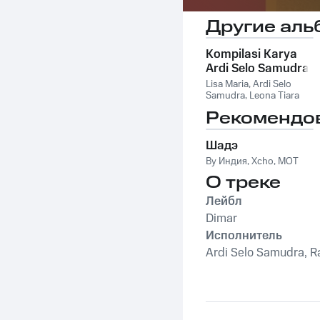
Другие аль
Kompilasi Karya
Ardi Selo Samudra
Lisa Maria
,
Ardi Selo
Samudra
,
Leona Tiara
Samudra
Рекомендо
Шадэ
By Индия
,
Xcho
,
MOT
О треке
Лейбл
Dimar
Исполнитель
Ardi Selo Samudra, R