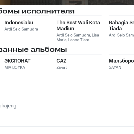
бомы исполнителя
Indonesiaku
The Best Wali Kota
Bahagia S
Madiun
Tiada
Ardi Selo Samudra
Ardi Selo Samudra
,
Lisa
Ardi Selo Sa
Maria
,
Leona Tiara
Samudra
,
Martinus
ванные альбомы
Tjanu
,
Yohanis Unbllew
,
Asign
ЭКСПОНАТ
GAZ
Мальборо
MIA BOYKA
Zivert
SAYAN
ahajeng