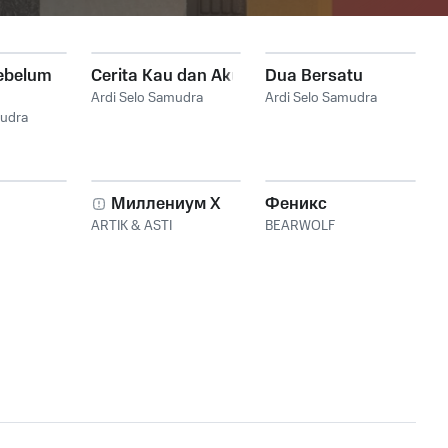
ebelum
Cerita Kau dan Aku
Dua Bersatu
Ardi Selo Samudra
Ardi Selo Samudra
mudra
Миллениум X
Феникс
ARTIK & ASTI
BEARWOLF