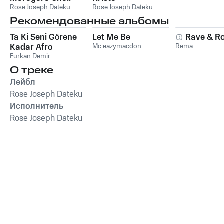
Rose Joseph Dateku
Rose Joseph Dateku
Рекомендованные альбомы
Ta Ki Seni Görene
Let Me Be
Rave & Ro
Kadar Afro
Mc eazymacdon
Rema
Furkan Demir
О треке
Лейбл
Rose Joseph Dateku
Исполнитель
Rose Joseph Dateku