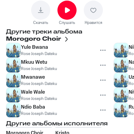
Скачать
Слушать
Нравится
Другие треки альбома
Morogoro Choir
Yule Bwana
Ni
Rose Joseph Dateku
Ro
Mkuu Wetu
N
Rose Joseph Dateku
Ro
Mwanawe
U
Rose Joseph Dateku
Ro
Wale Wale
Ni
Rose Joseph Dateku
Ro
Ndio Baba
Ru
Rose Joseph Dateku
Ro
Другие альбомы исполнителя
Morogoro Choir
Kristo