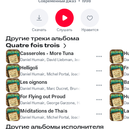
Современный джаз
1998
Скачать
Слушать
Нравится
Другие треки альбома
Quatre fois trois
Casseroles - More Tuna
Hu
Daniel Humair
,
David Liebman
,
Jean-François Jenny Clark
Da
Helligoli
Fr
Daniel Humair
,
Michel Portal
,
Joachim Kühn
Da
Les oignons
Ba
Daniel Humair
,
Marc Ducret
,
Bruno Chevillon
Da
For Flying out Proud
Hu
Daniel Humair
,
George Garzone
,
Hal Crook
Da
Méditations de Thaïs
La
Daniel Humair
,
Michel Portal
,
Joachim Kühn
,
Жюль Массне
Da
Другие альбомы исполнителя