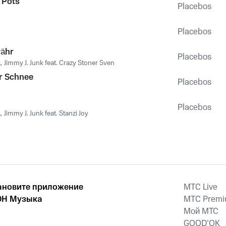
 Pots
Placebos
Placebos
ähr
Placebos
,
Jimmy J. Junk feat. Crazy Stoner Sven
r Schnee
Placebos
Placebos
,
Jimmy J. Junk feat. Stanzi Joy
ановите приложение
MTС Live
Н Музыка
MTС Prem
Мой МТС
GOOD’OK