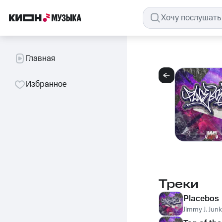
Главная
Избранное
Треки
Placebos
Jimmy J. Junk