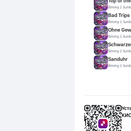
Top of the
Jimmy J. Junk
Bad Trips
Jimmy J. Junk
Ohne Gew
Jimmy J. Junk
Schwarze
Jimmy J. Junk
Sanduhr
Jimmy J. Junk
Уст
КИО