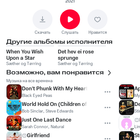
Преториус - Det hev
2021
ei rose sprunge
Скачать
Слушать
Нравится
Другие альбомы исполнителя
When You Wish
Det hev ei rose
Upon a Star
sprunge
Sæther og Tørring
Sæther og Tørring
Возможно, вам понравится
Музыка на все времена
Don't Phunk With My Heart
Ap
Black Eyed Peas
My
World Hold On (Children of the Sky)
De
Bob Sinclar
,
Steve Edwards
St
Just One Last Dance
Sarah Connor
,
Natural
Lim
Girlfriend
St