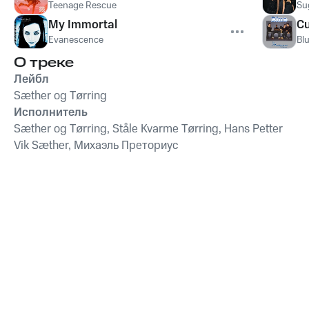
Teenage Rescue
Su
My Immortal
Cu
Evanescence
Bl
О треке
Лейбл
Sæther og Tørring
Исполнитель
Sæther og Tørring, Ståle Kvarme Tørring, Hans Petter
Vik Sæther, Михаэль Преториус