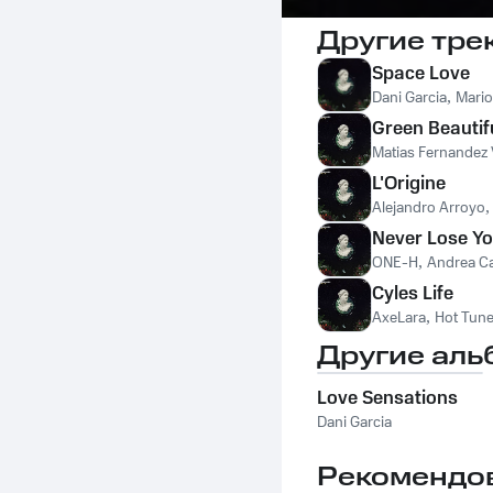
Другие тре
Space Love
Dani Garcia
,
Mario
Green Beautif
Matias Fernandez 
L'Origine
Alejandro Arroyo
Never Lose Yo
ONE-H
,
Andrea C
Cyles Life
AxeLara
,
Hot Tune
Другие аль
Love Sensations
Dani Garcia
Рекомендо