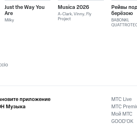
Just the Way You
Musica 2026
Рейвы по
Are
берёзою
A-Clark
,
Vinny
,
Fly
Project
Milky
BABONKI
,
QUATTROTE
ccio
ановите приложение
MTС Live
Н Музыка
MTС Prem
Мой МТС
GOOD’OK