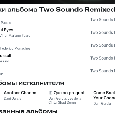
ки альбома
Two Sounds Remixe
Two Sounds 
 Puccio
ul Eyes
Two Sounds 
Vina
,
Mariano Favre
Two Sounds 
,
Federico Monachesi
urself
Two Sounds 
assino
Two Sounds 
ik
бомы исполнителя
Another Chance
Que no preguntin
Come Back
Your Chan
Dani Garcia
Dani Garcia
,
Ese de la
Cinta
,
Shad Demn
Dani Garcia
ванные альбомы