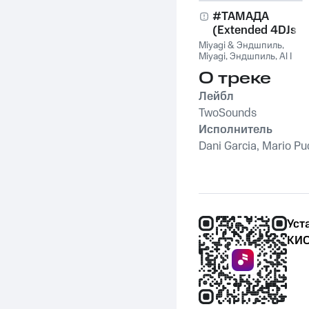
#ТАМАДА
(Extended 4DJs
Pack)
Miyagi & Эндшпиль
,
Miyagi
,
Эндшпиль
,
Al I
Bo
,
Wooshendoo
О треке
Лейбл
TwoSounds
Исполнитель
Dani Garcia, Mario Pu
Уст
КИО