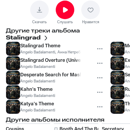
Скачать
Слушать
Нравится
Другие треки альбома
Stalingrad
Stalingrad Theme
Me
Angelo Badalamenti
,
Анна Нетребко
An
Stalingrad Overture (Universal Theme)
Ex
Angelo Badalamenti
An
Desperate Search for Masha
Se
Angelo Badalamenti
An
Kahn's Theme
R
Angelo Badalamenti
An
Katya's Theme
Th
Angelo Badalamenti
An
Другие альбомы исполнителя
Cousins
Booth And The Bad
Secretary