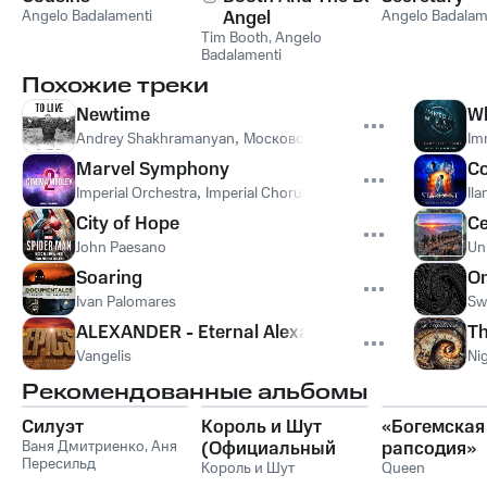
Angelo Badalamenti
Angel
Angelo Badalam
Tim Booth
,
Angelo
Badalamenti
Похожие треки
Newtime
Wh
Andrey Shakhramanyan
,
Московский симфонический оркес
Im
Marvel Symphony
Co
Imperial Orchestra
,
Imperial Chorus
Ila
City of Hope
Се
John Paesano
Un
Soaring
O
Ivan Palomares
Sw
ALEXANDER - Eternal Alexander
Th
Vangelis
Ni
Рекомендованные альбомы
Силуэт
Король и Шут
«Богемская
Ваня Дмитриенко
,
Аня
(Официальный
рапсодия»
Пересильд
саундтрек), Часть
Король и Шут
Queen