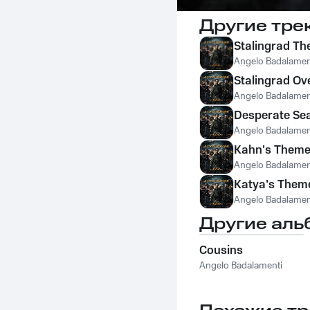
Другие тре
Stalingrad T
Angelo Badalamen
Stalingrad Ov
Angelo Badalamen
Desperate Se
Angelo Badalamen
Kahn's Them
Angelo Badalamen
Katya's Them
Angelo Badalamen
Другие аль
Cousins
Angelo Badalamenti