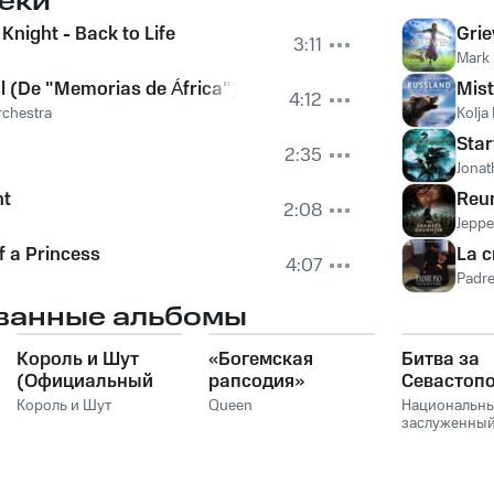
еки
 Knight - Back to Life
Grie
3:11
Mark
l (De "Memorias de África")
Mist
4:12
chestra
Kolja
Star
2:35
Jonat
ht
Reu
2:08
Jeppe
f a Princess
La c
4:07
Padre
ванные альбомы
Король и Шут
«Богемская
Битва за
(Официальный
рапсодия»
Севастоп
саундтрек), Часть
Король и Шут
Queen
Национальн
1
заслуженны
академическ
симфоничес
оркестр Укр