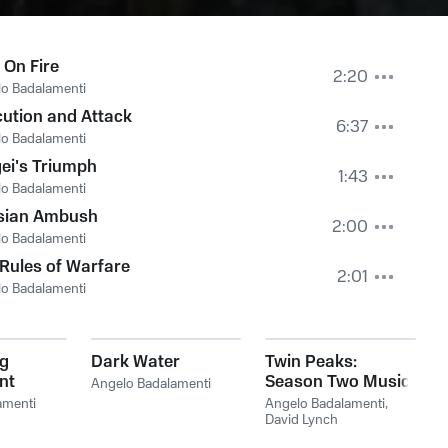
On Fire
2:20
o Badalamenti
ution and Attack
6:37
o Badalamenti
ei's Triumph
1:43
o Badalamenti
sian Ambush
2:00
o Badalamenti
Rules of Warfare
2:01
o Badalamenti
ng
Dark Water
Twin Peaks:
nt
Season Two Music
Angelo Badalamenti
And More
amenti
Angelo Badalamenti
,
David Lynch