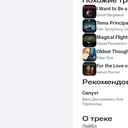
Похожие тр
I Want to Be a
David Bergeaud
Tema Principa
Film Symphony Or
Magical Flight
Daniel Pemberton
Oldest Thoug
Peter Due
For the Love o
James Horner
Рекомендо
Силуэт
Ваня Дмитриенко
,
Аня
Пересильд
О треке
Лейбл