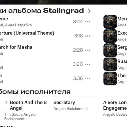
ки альбома
Stalingrad
heme
Men 
3:44
ti
,
Анна Нетребко
Angel
erture (Universal Theme)
Exec
3:18
ti
Angel
arch for Masha
Serg
2:28
ti
Angel
e
Rus
3:20
ti
Angel
e
The 
3:36
ti
Angel
бомы исполнителя
Booth And The Bad
Secretary
A Very Lo
Angel
Engageme
Angelo Badalamenti
Tim Booth
,
Angelo
Angelo Badal
Badalamenti