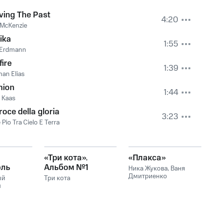
ving The Past
4:20
 McKenzie
ika
1:55
 Erdmann
fire
1:39
han Elias
nion
1:44
 Kaas
roce della gloria
3:23
 Pio Tra Cielo E Terra
«Три кота».
«Плакса»
оль
Альбом №1
Ника Жукова
,
Ваня
(саундтрек к
Дмитриенко
ый
Три кота
й
мультсериалу)
ий
кий
аины