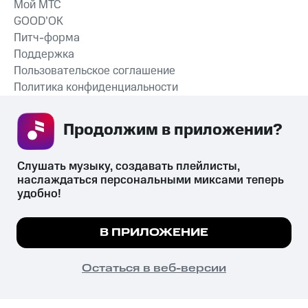
Мой МТС
GOOD’OK
Питч-форма
Поддержка
Пользовательское соглашение
Политика конфиденциальности
Рекомендательные технологии
Продолжим в приложении? 
СКАЧАТЬ ПРИЛОЖЕНИЕ
Слушать музыку, создавать плейлисты, 
наслаждаться персональными миксами теперь 
удобно!
Незаконное потребление наркотических средств,
психотропных веществ, их аналогов причиняет вред здоровью,
Мы используем куки, чтобы на сайте все
В ПРИЛОЖЕНИЕ
их незаконный оборот запрещён и влечёт установленную
работало.
Подробнее
законодательством ответственность.
© 2026 ООО «КИОН».
ПОНЯТНО
Остаться в веб-версии
Все права защищены
18+
Главная
В приложение
Избранное