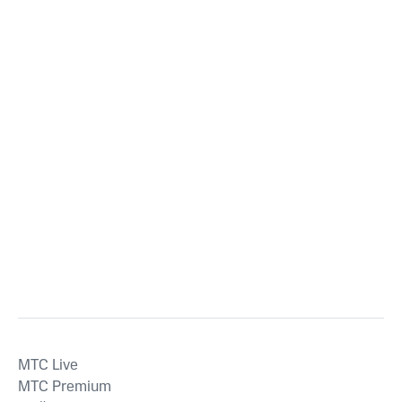
MTС Live
MTС Premium